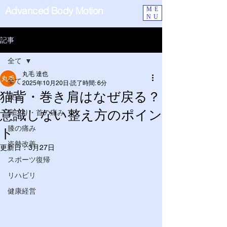
Advanced Body Motion
ME
NU
記事
全て
丸毛 達也
全て
2025年10月20日
読了時間: 6分
猫背・巻き肩はなぜ戻る？
腰痛
意識しない整え方のポイン
肩こり・首の痛み
膝の痛み
ト
姿勢改善
更新日：
3月27日
スポーツ復帰
リハビリ
健康経営