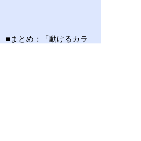
■まとめ：「動けるカラ
ダ」が作る、美しい姿勢
私たちABMは、単に見た目の姿勢を良
くするだけでなく、腰痛や肩こりに悩
まされない「動けるカラダ」を作り、
あなたの人生のパフォーマンスを高め
るライフパートナーであり続けます。
さいたま市（大宮・さいたま新都心エ
リア）で、猫背の原因をしっかり知り
たい方、姿勢の崩れが気になる方は、
ぜひABMにご相談ください。