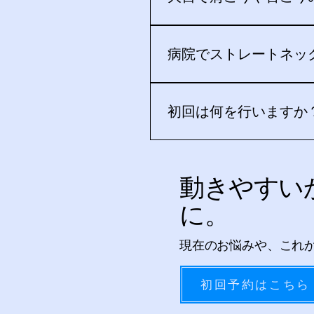
はい。アドバンスドボディモ
す。肩や首の状態だけでなく
病院でストレートネッ
ご相談いただけます。診断内
も医療機関への相談を優先し
初回は何を行いますか
お悩みと目標を伺い、姿勢、
し、状態に合わせた手技、運
動きやすい
いしびれ、発熱、転倒や事故
に。
現在のお悩みや、これ
初回予約はこちら