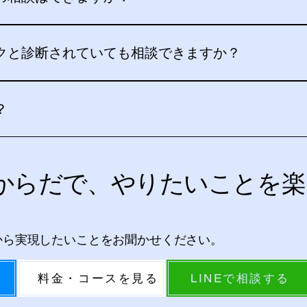
ーション大宮コンディショニング整体は、さいたま市中央区の
、姿勢、肩甲骨や胸郭の動き、柔軟性、筋力、身体の使い方を
クと診断されていても相談できますか？
容や主治医からの指示がある場合は、初回にお知らせください
てご案内することがあります。
？
首・肩・肩甲骨・胸郭の動き、柔軟性、筋力、動作などを確認
動指導、セルフケアをご提案します。急に強くなった首の痛み
からだで、やりたいことを楽
後の痛みなどがある場合は、まず医療機関へご相談ください。
から実現したいことをお聞かせください。
料金・コースを見る
LINEで相談する