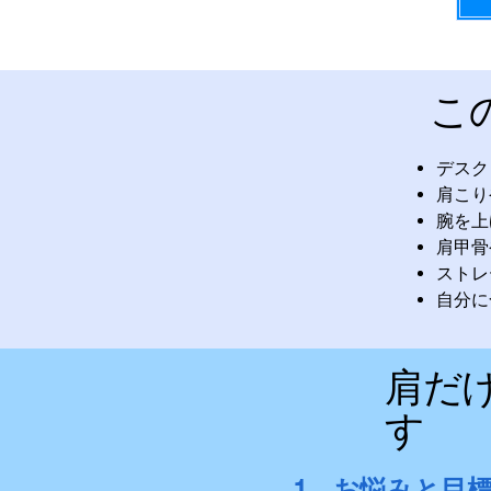
こ
デスク
肩こり
腕を上
肩甲骨
ストレ
自分に
肩だ
す
1．お悩みと目