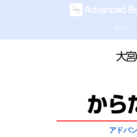
Advanced Bo
ホーム
大宮
から
​アドバ