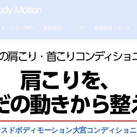
dy Motion
オンライン予約
事前問診
ブログ
健康経営サポート
の肩こり・首こりコンディショ
肩こりを、
だの動きから整
ンスドボディモーション大宮コンディショ