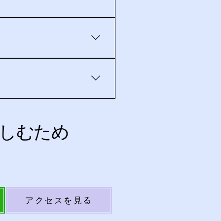
大宮駅西口エリアにありま
確認します。
。状態によっては、施術より
します。その結果をご説明
、手足に力が入りにくい、強
しむため
アクセスを見る