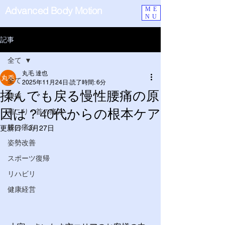
Advanced Body Motion
ME
NU
記事
全て
丸毛 達也
全て
2025年11月24日
読了時間: 6分
揉んでも戻る慢性腰痛の原
腰痛
因は？40代からの根本ケア
肩こり・首の痛み
膝の痛み
更新日：
3月27日
姿勢改善
スポーツ復帰
リハビリ
健康経営