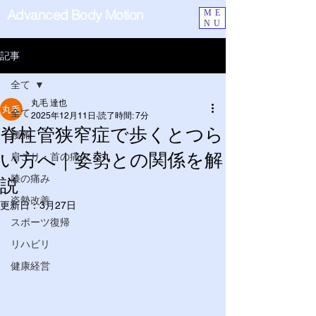
Advanced Body Motion
ME
NU
記事
全て
丸毛 達也
全て
2025年12月11日
読了時間: 7分
脊柱管狭窄症で歩くとつら
腰痛
い方へ｜姿勢との関係を解
肩こり・首の痛み
膝の痛み
説
姿勢改善
更新日：
3月27日
スポーツ復帰
リハビリ
健康経営