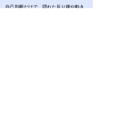
自己判断だけで、隠れた反り腰や動き
のクセを正確に見極めることは難しい
ものです。
もし、さいたま市周辺で「自分の姿勢
はどうなんだろう？」と疑問に思われ
たら、専門家の目を頼ってください。
アドバンスドボディモーション大宮コ
ンディショニング整体では、医療現場
での経験豊富な専門家が、以下のステ
ップでサポートします。
・何気ない動作に潜む「負担のクセ」
を詳細に評価
・理学療法士としての解剖学・運動学
の知識に基づいた、オーダーメイドの
コンディショニングと運動療法
単にもみほぐすだけでなく、「なぜ負