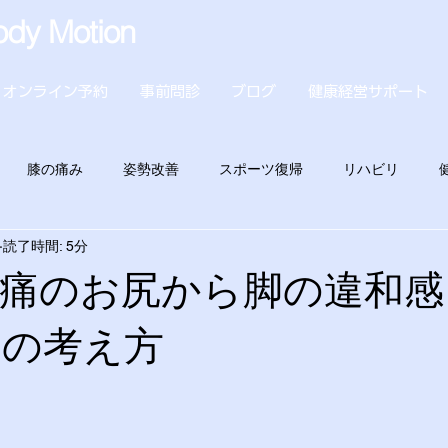
dy Motion
オンライン予約
事前問診
ブログ
健康経営サポート
膝の痛み
姿勢改善
スポーツ復帰
リハビリ
読了時間: 5分
経痛のお尻から脚の違和感
アの考え方