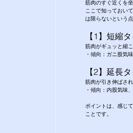
筋肉のすぐ近くを
ここで知っておい
は限らないという
【1】短縮タ
筋肉がギュッと縮こ
・傾向：ガニ股気
【2】延長
筋肉が引き伸ばされ
・傾向：内股気味
ポイントは、感じ
ことです。