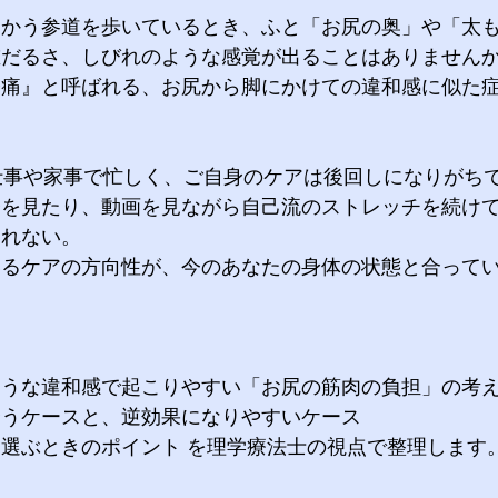
向かう参道を歩いているとき、ふと「お尻の奥」や「太
重だるさ、しびれのような感覚が出ることはありません
経痛』と呼ばれる、お尻から脚にかけての違和感に似た
仕事や家事で忙しく、ご自身のケアは後回しになりがちで
子を見たり、動画を見ながら自己流のストレッチを続け
られない。
いるケアの方向性が、今のあなたの身体の状態と合って
ような違和感で起こりやすい「お尻の筋肉の負担」の考
合うケースと、逆効果になりやすいケース
選ぶときのポイント を理学療法士の視点で整理します