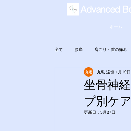
Advanced Bo
ホーム
全て
腰痛
肩こり・首の痛み
丸毛 達也
1月19日
坐骨神
プ別ケ
更新日：
3月27日