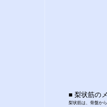
■ 梨状筋
梨状筋は、骨盤か