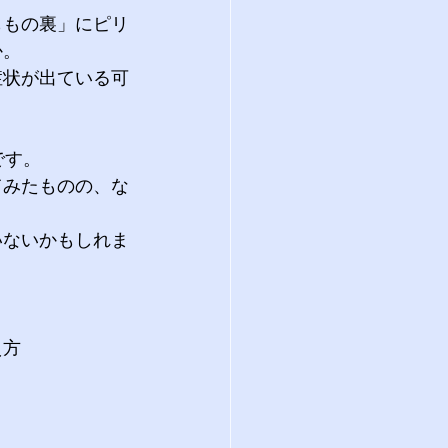
ももの裏」にピリ
か。
症状が出ている可
す。 
てみたものの、な
いないかもしれま
え方
。