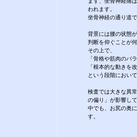
まず、坐骨神経痛
われます。
坐骨神経の通り道
背景には腰の状態
判断を仰ぐことが
その上で、
「骨格や筋肉のバ
「根本的な動きを
という段階におい
検査では大きな異
の偏り」が影響し
中でも、お尻の奥
す。