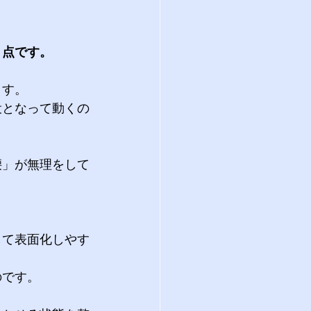
 
う点です。
す。 
役となって動くの
腰」が無理をして
して表面化しやす
のです。