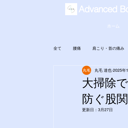
Advanced Bo
ホーム
全て
腰痛
肩こり・首の痛み
丸毛 達也
2025年
大掃除
防ぐ股
更新日：
3月27日