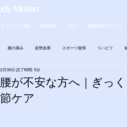
dy Motion
オンライン予約
事前問診
ブログ
健康経営サポート
膝の痛み
姿勢改善
スポーツ復帰
リハビリ
12月30日
読了時間: 5分
で腰が不安な方へ｜ぎっく
関節ケア