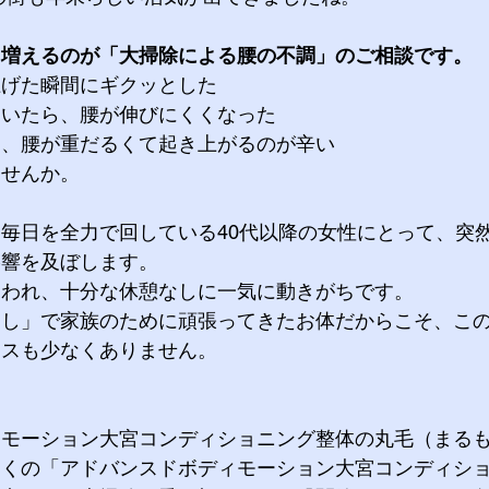
に増えるのが「大掃除による腰の不調」のご相談です。
げた瞬間にギクッとした 
いたら、腰が伸びにくくなった 
ら、腰が重だるくて起き上がるのが辛い
ませんか。
毎日を全力で回している40代以降の女性にとって、突
影響を及ぼします。
われ、十分な休憩なしに一気に動きがちです。 
回し」で家族のために頑張ってきたお体だからこそ、こ
ースも少なくありません。
ィモーション大宮コンディショニング整体の丸毛（まる
近くの「アドバンスドボディモーション大宮コンディシ