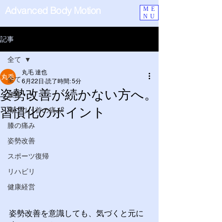
Advanced Body Motion
ME
NU
記事
全て
丸毛 達也
全て
6月22日
読了時間: 5分
姿勢改善が続かない方へ。
腰痛
習慣化のポイント
肩こり・首の痛み
膝の痛み
姿勢改善
スポーツ復帰
リハビリ
健康経営
姿勢改善を意識しても、気づくと元に