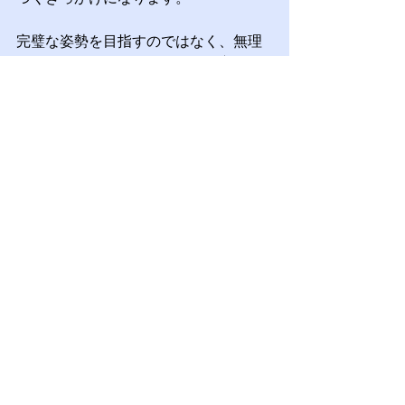
完璧な姿勢を目指すのではなく、無理
なく続けられる形で身体の使い方を見
直していくことが大切です。
姿勢が気になる方は、自己流で頑張り
続ける前に、一度身体の状態を整理し
てみることも選択肢のひとつです。
この悩みを詳しく知りた
い方へ
ABMでは、痛みのある部分だけでな
く、姿勢や動き方、日常生活まで含め
て身体を見ています。詳しいサポート
内容は、専門ページをご覧ください。
専門ページを見る
まずは相談したい方へ
「自分の症状でも相談できるのか知り