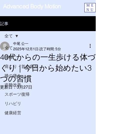
Advanced Body Motion
ME
NU
記事
全て
中尾 公一
全て
2025年12月1日
読了時間: 5分
40代からの一生歩ける体づ
腰痛
くり｜今日から始めたい3
肩こり・首の痛み
膝の痛み
つの習慣
姿勢改善
更新日：
3月27日
スポーツ復帰
リハビリ
健康経営