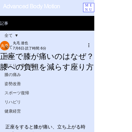
Advanced Body Motion
ME
NU
記事
全て
丸毛 達也
全て
7月6日
読了時間: 6分
正座で膝が痛いのはなぜ？
腰痛
膝への負担を減らす座り方
肩こり・首の痛み
膝の痛み
姿勢改善
スポーツ復帰
リハビリ
健康経営
正座をすると膝が痛い、立ち上がる時