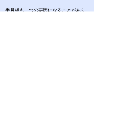
半月板も一つの要因になることがあり
ますが、膝の痛みを半月板だけで決め
つけることはできません。
基本的には、痛みを我慢して正座を続
けるより、膝を曲げ切らない工夫をす
ることが大切です。
どうしても正座が必要な場面では、太
ももからお尻の下にクッションを挟
み、膝への負担を減らしましょう。
日常では、ヒールスライドのように痛
みのない範囲で膝をやさしく動かすこ
とも、膝の状態を確認するきっかけに
なります。
正座で膝が痛い方は、膝だけでなく、