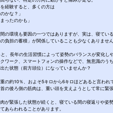
」を経験すると、多くの方は
いのかな？」
しまったのかも」
る間の環境も要因の一つではありますが、
実は、寝てい
への負担の蓄積」が関係していることも少なくありませ
ると、長年の生活習慣によって姿勢のバランスが変化し
スクワーク、スマートフォンの操作などで、無意識のう
き出た状態（前方頭位）になっていませんか？
重の約10％、およそ5キロから6キロほどあると言われ
、首の後ろ側の筋肉は、重い頭を支えようとして常に緊
筋肉が緊張した状態が続くと、寝ている間の寝返りや姿
してあらわれることがあります。