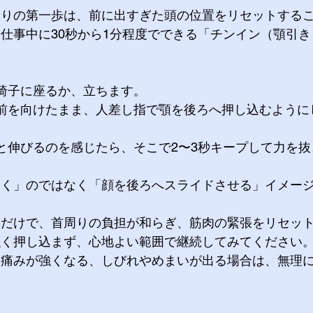
くりの第一歩は、前に出すぎた頭の位置をリセットする
仕事中に30秒から1分程度でできる「チンイン（顎引
椅子に座るか、立ちます。
前を向けたまま、人差し指で顎を後ろへ押し込むように
と伸びるのを感じたら、そこで2〜3秒キープして力を抜
向く」のではなく「顔を後ろへスライドさせる」イメー
すだけで、首周りの負担が和らぎ、筋肉の緊張をリセッ
強く押し込まず、心地よい範囲で継続してみてください
に痛みが強くなる、しびれやめまいが出る場合は、無理