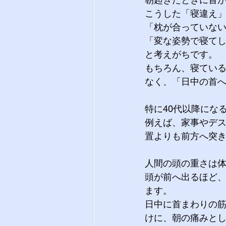
こうした「寝違え
「枕が合っていな
「変な姿勢で寝て
と考えがちです。
もちろん、寝てい
なく、「日中の首
特に40代以降にな
例えば、家事やデ
置よりも前方へ突
人間の頭の重さは体
頭が前へ出るほど
ます。
日中に首まわりの
けに、朝の痛みと