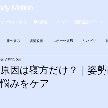
dy Motion
オンライン予約
事前問診
ブログ
健康経営サポート
膝の痛み
姿勢改善
スポーツ復帰
リハビリ
読了時間: 5分
の原因は寝方だけ？｜姿勢
す悩みをケア