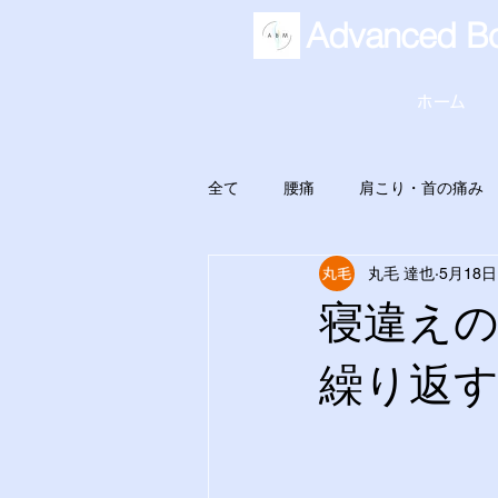
Advanced Bo
ホーム
全て
腰痛
肩こり・首の痛み
丸毛 達也
5月18日
寝違え
繰り返