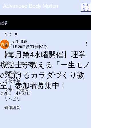
Advanced Body Motion
ME
NU
記事
全て
丸毛 達也
全て
1月28日
読了時間: 2分
【毎月第4水曜開催】理学
腰痛
療法士が教える「一生モノ
肩こり・首の痛み
膝の痛み
の動けるカラダづくり教
姿勢改善
室」参加者募集中！
スポーツ復帰
更新日：
4月21日
リハビリ
健康経営