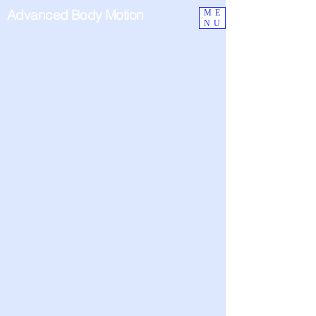
Advanced Body Motion
ME
NU